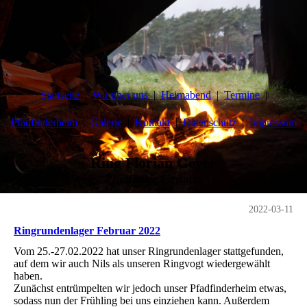
Startseite
Wir über uns
Heimabend
Termine
Pfadfinderheim
Galerie
Kontakt
Datenschutz
Impressum
Ring Florian Geyer
Pfadfinder Iserlohn
2022-03-11
Ringrundenlager Februar 2022
Vom 25.-27.02.2022 hat unser Ringrundenlager stattgefunden,
auf dem wir auch Nils als unseren Ringvogt wiedergewählt
haben.
Zunächst entrümpelten wir jedoch unser Pfadfinderheim etwas,
sodass nun der Frühling bei uns einziehen kann. Außerdem