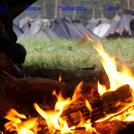
bend
Termine
Pfadfinderheim
Galerie